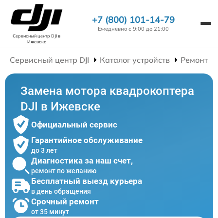
+7 (800) 101-14-79
Ежедневно с 9:00 до 21:00
Сервисный центр DJI
в
Ижевске
Сервисный центр DJI
Каталог устройств
Ремонт К
Замена мотора квадрокоптера
DJI в Ижевске
Официальный сервис
Гарантийное обслуживание
до 3 лет
Диагностика за наш счет,
ремонт по желанию
Бесплатный выезд курьера
в день обращения
Срочный ремонт
от 35 минут